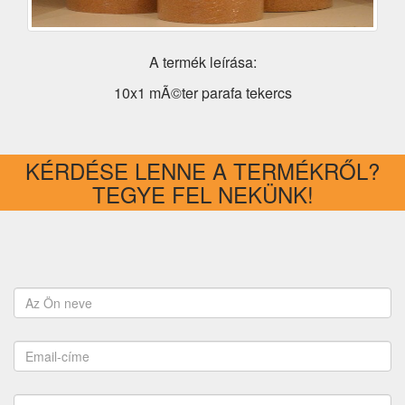
A termék leírása:
10x1 mÃ©ter parafa tekercs
KÉRDÉSE LENNE A TERMÉKRŐL?
TEGYE FEL NEKÜNK!