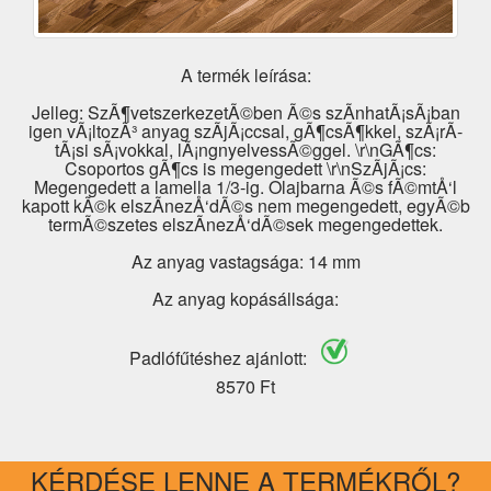
A termék leírása:
Jelleg: SzÃ¶vetszerkezetÃ©ben Ã©s szÃ­nhatÃ¡sÃ¡ban
igen vÃ¡ltozÃ³ anyag szÃ­jÃ¡ccsal, gÃ¶csÃ¶kkel, szÃ¡rÃ­
tÃ¡si sÃ¡vokkal, lÃ¡ngnyelvessÃ©ggel. \r\nGÃ¶cs:
Csoportos gÃ¶cs is megengedett \r\nSzÃ­jÃ¡cs:
Megengedett a lamella 1/3-ig. Olajbarna Ã©s fÃ©mtÅ‘l
kapott kÃ©k elszÃ­nezÅ‘dÃ©s nem megengedett, egyÃ©b
termÃ©szetes elszÃ­nezÅ‘dÃ©sek megengedettek.
Az anyag vastagsága: 14 mm
Az anyag kopásállsága:
Padlófűtéshez ajánlott:
8570 Ft
KÉRDÉSE LENNE A TERMÉKRŐL?