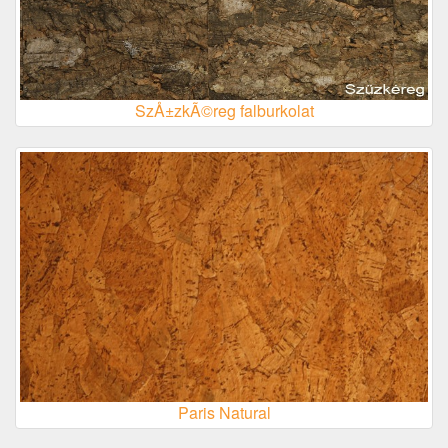
SzÅ±zkÃ©reg falburkolat
Paris Natural