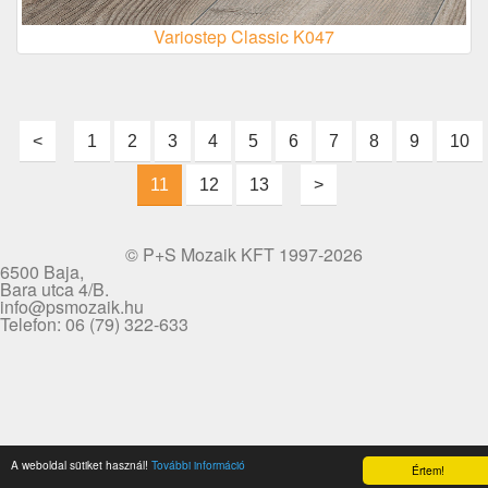
Variostep Classic K047
<
1
2
3
4
5
6
7
8
9
10
11
12
13
>
© P+S Mozaik KFT 1997-2026
6500 Baja,
Bara utca 4/B.
info@psmozaik.hu
Telefon: 06 (79) 322-633
A weboldal sütiket használ!
További információ
Értem!