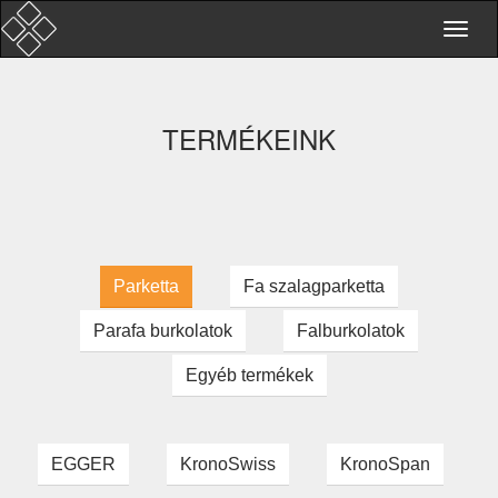
TERMÉKEINK
Parketta
Fa szalagparketta
Parafa burkolatok
Falburkolatok
Egyéb termékek
EGGER
KronoSwiss
KronoSpan