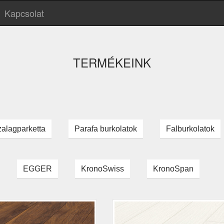
Kapcsolat
TERMÉKEINK
zalagparketta
Parafa burkolatok
Falburkolatok
EGGER
KronoSwiss
KronoSpan